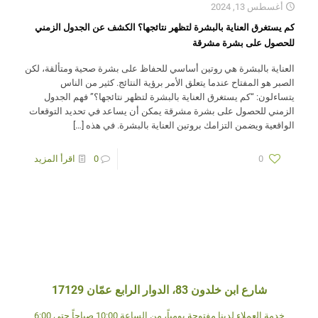
أغسطس 13, 2024
كم يستغرق العناية بالبشرة لتظهر نتائجها؟ الكشف عن الجدول الزمني
للحصول على بشرة مشرقة
العناية بالبشرة هي روتين أساسي للحفاظ على بشرة صحية ومتألقة، لكن
الصبر هو المفتاح عندما يتعلق الأمر برؤية النتائج. كثير من الناس
يتساءلون: “كم يستغرق العناية بالبشرة لتظهر نتائجها؟” فهم الجدول
الزمني للحصول على بشرة مشرقة يمكن أن يساعد في تحديد التوقعات
الواقعية ويضمن التزامك بروتين العناية بالبشرة. في هذه
[…]
0
0
اقرأ المزيد
شارع ابن خلدون 83، الدوار الرابع عمّان 17129
خدمة العملاء لدينا مفتوحة يومياً، من الساعة 10:00 صباحاً حتى 6:00