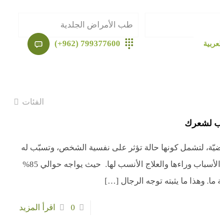
طب الأمراض الجلدية
799377600 (962+)
عربية
الفئات
سب لشعرك
يّة، لتشمل كونها حالة تؤثر على نفسية الشخص، وتسبّب له
العديد من الإزعاجات، وتولّد لديه الرغبة المُلحّة لمعرفة الأسباب وراءها والعلاج الأنسب لها. حيث يواجه حوالي 85%
[…]
0
اقرأ المزيد