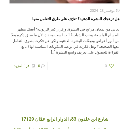
نوفمبر 23, 2024
هل تزعجك البشرة الدهنية؟ تعرّف على طرق التعامل معها
تعاني من لمعان مزعج في البشرة، وإفراز كبير للزيوت؟ أتعبك مظهر
المسام الواسعة، وحب الشباب؟ أنت لست وحدك! لأن ما سبق ذكره يعدّ
من أبرز أعراض وصِفَات البشرة الدهنية. ولكن هل فكرت بطرق التعامل
معها الصحيحة؟ وهل فكرت في نوعية المكونات المناسبة لها؟ تابع
القراءة للحصول على تعريف واسع للبشرة
[…]
0
0
اقرأ المزيد
شارع ابن خلدون 83، الدوار الرابع عمّان 17129