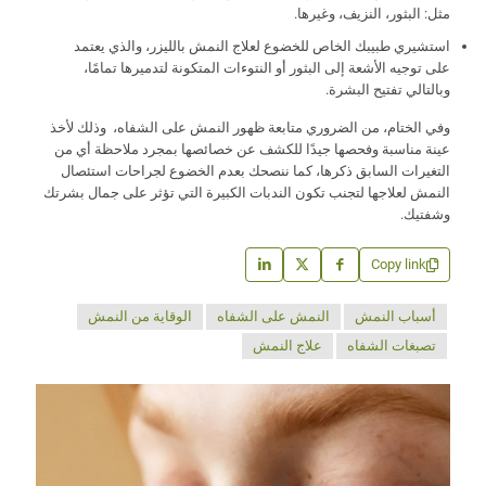
مثل: البثور، النزيف، وغيرها.
استشيري طبيبك الخاص للخضوع لعلاج النمش بالليزر، والذي يعتمد
على توجيه الأشعة إلى البثور أو النتوءات المتكونة لتدميرها تمامًا،
وبالتالي تفتيح البشرة.
وفي الختام، من الضروري متابعة ظهور النمش على الشفاه، وذلك لأخذ
عينة مناسبة وفحصها جيدًا للكشف عن خصائصها بمجرد ملاحظة أي من
التغيرات السابق ذكرها، كما ننصحك بعدم الخضوع لجراحات استئصال
النمش لعلاجها لتجنب تكون الندبات الكبيرة التي تؤثر على جمال بشرتك
وشفتيك.
Copy link
أسباب النمش
النمش على الشفاه
الوقاية من النمش
تصبغات الشفاه
علاج النمش