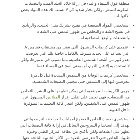
منطقة فوق الشفاه والبدء في إزالة خلايا الجلد الميت والتصبغات
المكونة للنمش، ولكن بحذر شديد كي لا تسبب لك هذه المواد بعض
الالتهابات.
استخدمي المواد الطبيعية في تفتيح بشرتك مثل: الحليب، والزبادي
في تفتيح الشفاه والتخلص من ظهور النمش على الشفاه
والتصبغات والبقع المصاحبة له.
اعتمدي على كريمات الريتينول التي تعتبر من مشتقات فيتامين A
التي تساعد على تجديد بشرتك بالكامل، خاصة تلك التي تعرضت
لقدر كبير من أشعة الشمس القاسية، مما تسبب في تدميرها، ولكن
لا تستخدميه إلا قبل النوم، أو بمعنى أصح في المساء فقط.
استخدمي كريمات الوقاية من الشمس الشديدة قبل كل مرة
تتعرضين فيها إلى الشمس حتى تتجنبي التصبغات الشمسية.
جربي الكريمات الموضعية التي يمكن تطبيقها على البشرة للتخلص
من التصبغات، فهي تعتمد على تقليل إفراز
الميلانين
المسؤول عن
ظهور النمش على الشفتين، ولكن اتبعي كافة التعليمات المتوفرة
داخل العبوة.
استشيري طبيبك الخاص للخضوع لعمليات الجراحة بالتبريد، والتي
تهدف إلى استخدام النيتروجين السائل في إزالة كافة التصبغات التي
تظهر على الشفاه، ولكن تأكدي من نظافة المركز الطبي وخبرة
طبيبك الخاص حتى لا تتعرضي للعديد من الآثار الجانبية الناتجة عنها