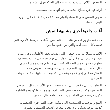
الشعور بالآلام الشديدة أو الحاجة إلى الحكة فوق الشفاه.
ارتفاعها عن سطح الشفاه، رغم أنها كانت مسطحة.
ظهور النمش على الشفاه بألوان مختلفة جديدة تختلف عن اللون
البني المعتاد.
آفات جلدية أخرى مشابهة للنمش
قد يشبه ظهور النمش على الشفاه بعض الآفات المرضية الأخرى التي
تصيب كل السيدات، والتي من أهمها ما يلي:
الإصابة بمتلازمة بوتر جيفرز التي تصيب بعض الأطفال، وهي عبارة
عن مرض وراثي يمكن أن يتحول إلى ورم سرطاني خبيث، ويتصف
بظهور مجموعة من البقع الداكنة على مناطق محددة من الجسم
مثل: الأنف، اليدين، القدمين، وغيرهم، ويعتمد تشخيص هذه
المتلازمة على إجراء مجموعة من الفحوصات الطبية لمختلف جينات
المرضى.
الشامات التي تتكون على الجلد نتيجة لنفس الأسباب مثل: التعرض
للشمس، وكذلك حدوث بعض التغيرات الهرمونية، ولكن هذه الشامة
تكون مرتفعة عن الجلد، وليست مسطحة مثل النمش.
البقع والوحمات الشمسية التي تتكون حول الفم، فوق الشفتين،
كذلك الوجه بشكل عام بفعل التعرض لأشعة الشمس الضارة.