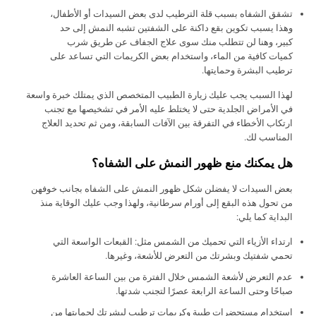
تشقق الشفاه بسبب قلة الترطيب لدى بعض السيدات أو الأطفال،
وهذا يسبب تكوين بقع داكنة على الشفتين تشبه النمش إلى حد
كبير، وهنا لن تتطلب منك سوى علاج الجفاف عن طريق شرب
كميات كافية من الماء، واستخدام بعض الكريمات التي تساعد على
ترطيب البشرة وحمايتها.
لهذا السبب يجب عليك زيارة الطبيب المتخصص الذي يمتلك خبرة واسعة
في الأمراض الجلدية حتى لا يختلط عليه الأمر في تشخيصها مع تجنب
ارتكاب الأخطاء في التفرقة بين الآفات السابقة، ومن ثم تحديد العلاج
المناسب لك.
هل يمكنك منع ظهور النمش على الشفاه؟
بعض السيدات لا يفضلن شكل ظهور النمش على الشفاه بجانب خوفهن
من تحول هذه البقع إلى أورام سرطانية، ولهذا وجب عليك الوقاية منذ
البداية كما يلي:
ارتداء الأزياء التي تحميك من الشمس مثل: القبعات الواسعة التي
تحمي شفتيك وبشرتك من التعرض للأشعة، وغيرها.
عدم التعرض لأشعة الشمس خلال الفترة من بين الساعة العاشرة
صباحًا وحتى الساعة الرابعة عصرًا لتجنب شدتها.
استخدام مستحضرات طبية وكريمات ترطيب لبشرتك لحمايتها من