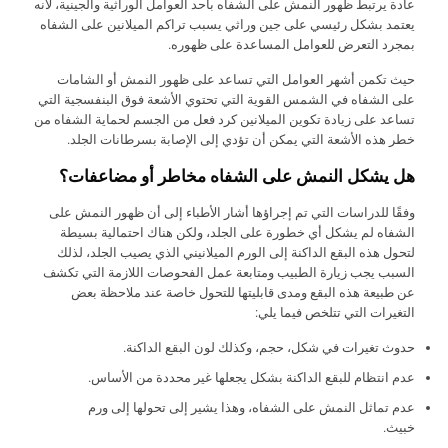
عادة يرتبط ظهور النمش على الشفاه بأحد العوامل الوراثية والجينية، لأنه
يعتمد بشكل رئيسي على جين وراثي يسبب تراكم الميلانين على الشفاه
بمجرد التعرض للعوامل المساعدة على ظهوره.
حيث تكمن أشهر العوامل التي تساعد على ظهور النمش أو الشامات
على الشفاه في الشمس القوية التي تحتوي الأشعة فوق البنفسجية التي
تساعد على زيادة تكوين الميلانين كرد فعل من الجسم لحماية الشفاه من
خطر هذه الأشعة التي يمكن أن تؤدي إلى الإصابة بسرطانات الجلد.
هل يشكل النمش على الشفاه مخاطر أو مضاعفات؟
وفقًا للدراسات التي تم إجراؤها أشار الأطباء إلى أن ظهور النمش على
الشفاه لم يشكل أي خطورة على الجلد، ولكن هناك احتمالية بسيطة
لتحول هذه البقع الداكنة إلى الورم الميلانيني الذي يصيب الجلد، لذلك
السبب يجب زيارة الطبيب ومتابعة عمل الفحوصات اللازمة التي تكشف
عن طبيعة هذه البقع ومدى قابليتها للتحول خاصة عند ملاحظة بعض
التغيرات التي تتلخص فيما يلي:
حدوث تغيرات في شكل، حجم، وكذلك لون البقع الداكنة.
عدم انتظام للبقع الداكنة بشكل يجعلها غير محددة من الأساس.
عدم تماثل النمش على الشفاه، وهذا يشير إلى تحولها إلى ورم
خبيث.