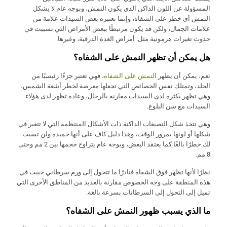
المسؤولة عن اللون الداكن الذي يكون النمش، وبوجه عام لا يشكل
النمش أي خطر على الشفاه، وإنما تعتبره بعض السيدات علامة من
علامات الجمال، ولكن قد يكون مرتبطًا ببعض الأمراض التي تسببت في
حدوث تغيرات هرمونية مثل: أمراض الغدة الدرقية، وغيرها.
هل يمكن أن تظهر النمش على الشفاه؟
نعم، يمكن أن يظهر
النمش على الشفاه
، فهي تعتبر جزءًا رئيسيًا من
الجلد، وتمتلك نفس الخصائص التي تجعلها معرضة لخطر أشعة الشمس،
وهي تظهر بكثرة لدى السيدات مقارنة بالرجال، وعادة تظهر لدى هؤلاء
السيدات مع سن البلوغ.
وهي تتخذ شكل التصبغات الداكنة ذات الأشكال المنتظمة التي لا تتغير في
شكلها أو لونها بمرور الوقت، وهذا دليل كاف على أنها حميدة ولن تسبب
لك خطرًا بالغًا كما يعتقد البعض، وبوجه عام يتراوح حجمها بين 2 مم وحتى
8 مم.
نظرًا لأنها تظهر فوق الشفاه فنادرًا ما تتحول إلى ورم سرطاني خبيث في
هذه المنطقة على وجه الخصوص مقارنة بالعديد من المناطق الأخرى التي
تميل إلى التحول إلى السرطانات بسرعة بالغة.
ما الذي يسبب ظهور النمش على الشفاه؟